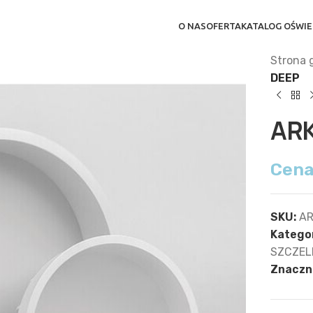
O NAS
OFERTA
KATALOG OŚWIE
Strona 
DEEP
AR
Cena
SKU:
AR
Kategor
SZCZEL
Znaczni