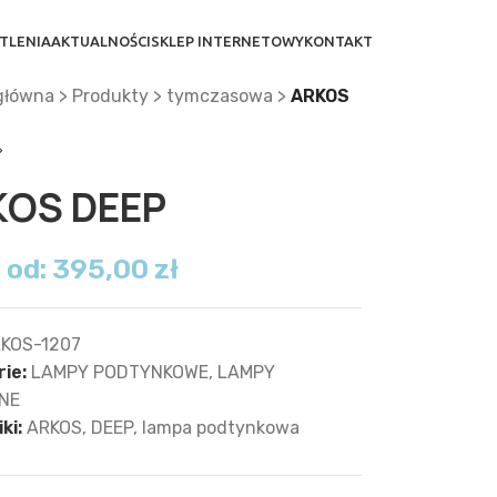
TLENIA
AKTUALNOŚCI
SKLEP INTERNETOWY
KONTAKT
główna
>
Produkty
>
tymczasowa
>
ARKOS
KOS DEEP
 od:
395,00
zł
KOS-1207
ie:
LAMPY PODTYNKOWE
,
LAMPY
NE
ki:
ARKOS
,
DEEP
,
lampa podtynkowa