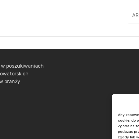
AR
ą w poszukiwaniach
nowatorskich
w branży i
Aby zapewnić
cookie, do 
Zgoda na te
podczas prz
zgody lub w