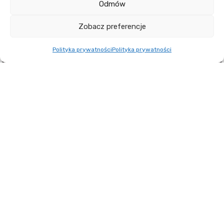
Odmów
Zobacz preferencje
Polityka prywatności
Polityka prywatności
AKTUALNOŚCI
Noo.ma w Berlinie – polski design
w dobrym świetle
LUMENS.EXPERT
Noo.ma to młoda polska marka wnętrzarska
wywodząca się z Poznania, która w ostatnich
latach dynamicznie zdobywa uznanie nie tylko w
kra...
CZYTAJ WIĘCEJ