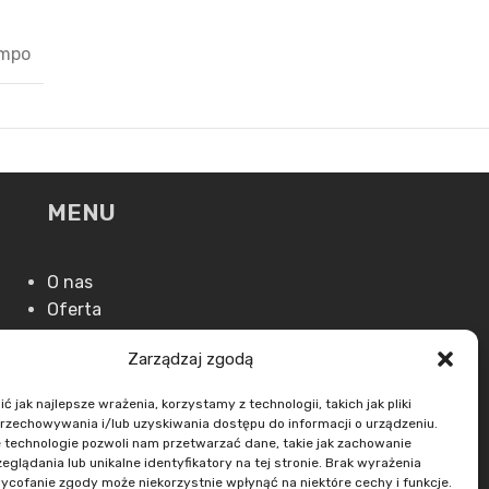
ampo
MENU
O nas
Oferta
Aktualności
Zarządzaj zgodą
Kontakt
 jak najlepsze wrażenia, korzystamy z technologii, takich jak pliki
przechowywania i/lub uzyskiwania dostępu do informacji o urządzeniu.
 technologie pozwoli nam przetwarzać dane, takie jak zachowanie
eglądania lub unikalne identyfikatory na tej stronie. Brak wyrażenia
ycofanie zgody może niekorzystnie wpłynąć na niektóre cechy i funkcje.