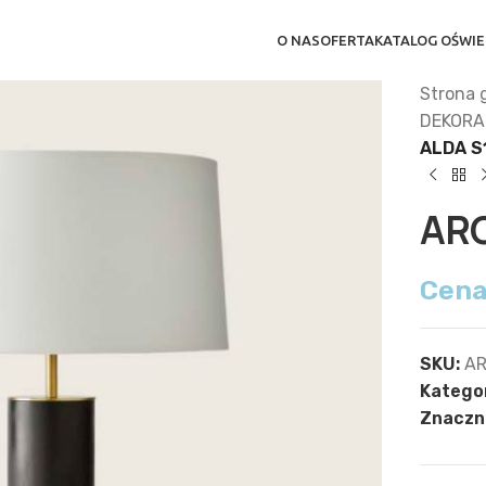
O NAS
OFERTA
KATALOG OŚWIE
Strona 
DEKORA
ALDA S
AR
Cena
SKU:
AR
Kategor
Znaczni