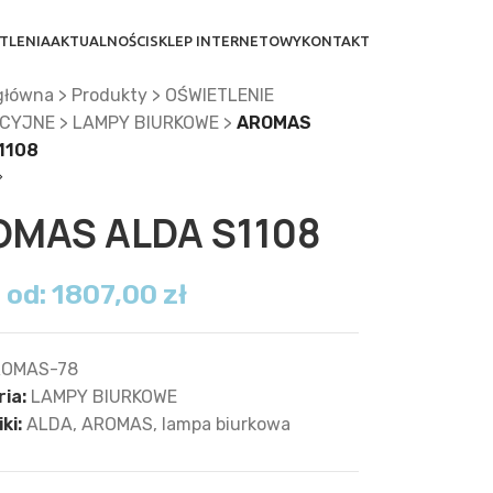
TLENIA
AKTUALNOŚCI
SKLEP INTERNETOWY
KONTAKT
główna
>
Produkty
>
OŚWIETLENIE
CYJNE
>
LAMPY BIURKOWE
>
AROMAS
1108
OMAS ALDA S1108
 od:
1807,00
zł
OMAS-78
ia:
LAMPY BIURKOWE
ki:
ALDA
,
AROMAS
,
lampa biurkowa