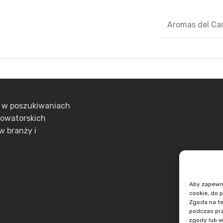
Aromas del C
ą w poszukiwaniach
nowatorskich
w branży i
Aby zapewnić
cookie, do 
Zgoda na te
podczas prz
zgody lub w