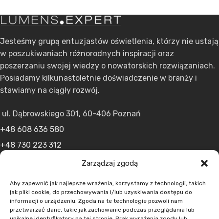
Jesteśmy grupą entuzjastów oświetlenia, którzy nie ustają
w poszukiwaniach różnorodnych inspiracji oraz
poszerzaniu swojej wiedzy o nowatorskich rozwiązaniach.
Posiadamy kilkunastoletnie doświadczenie w branży i
stawiamy na ciągły rozwój.
ul. Dąbrowskiego 301, 60-406 Poznań
+48 608 636 580
+48 730 223 312
+48 502 598 107
Zarządzaj zgodą
kontakt@lumens.expert
Aby zapewnić jak najlepsze wrażenia, korzystamy z technologii, takich
jak pliki cookie, do przechowywania i/lub uzyskiwania dostępu do
informacji o urządzeniu. Zgoda na te technologie pozwoli nam
przetwarzać dane, takie jak zachowanie podczas przeglądania lub
unikalne identyfikatory na tej stronie. Brak wyrażenia zgody lub