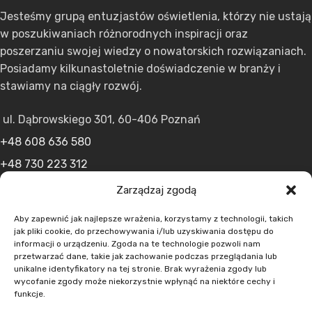
Jesteśmy grupą entuzjastów oświetlenia, którzy nie ustają
w poszukiwaniach różnorodnych inspiracji oraz
poszerzaniu swojej wiedzy o nowatorskich rozwiązaniach.
Posiadamy kilkunastoletnie doświadczenie w branży i
stawiamy na ciągły rozwój.
ul. Dąbrowskiego 301, 60-406 Poznań
+48 608 636 580
+48 730 223 312
+48 502 598 107
Zarządzaj zgodą
kontakt@lumens.expert
Aby zapewnić jak najlepsze wrażenia, korzystamy z technologii, takich
jak pliki cookie, do przechowywania i/lub uzyskiwania dostępu do
informacji o urządzeniu. Zgoda na te technologie pozwoli nam
przetwarzać dane, takie jak zachowanie podczas przeglądania lub
unikalne identyfikatory na tej stronie. Brak wyrażenia zgody lub
wycofanie zgody może niekorzystnie wpłynąć na niektóre cechy i
funkcje.
MENU