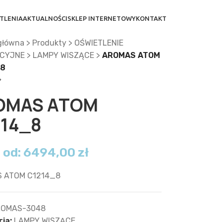
TLENIA
AKTUALNOŚCI
SKLEP INTERNETOWY
KONTAKT
główna
>
Produkty
>
OŚWIETLENIE
CYJNE
>
LAMPY WISZĄCE
>
AROMAS ATOM
_8
OMAS ATOM
214_8
 od:
6494,00
zł
 ATOM C1214_8
OMAS-3048
ia:
LAMPY WISZĄCE