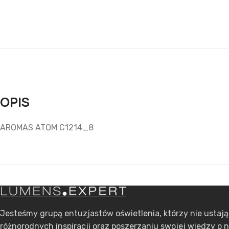
OPIS
AROMAS ATOM C1214_8
Jesteśmy grupą entuzjastów oświetlenia, którzy nie ustaj
różnorodnych inspiracji oraz poszerzaniu swojej wiedzy o 