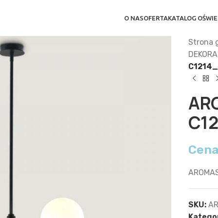
O NAS
OFERTA
KATALOG OŚWIE
Strona 
DEKORA
C1214
AR
C1
Cena
AROMAS
SKU:
AR
Kategor