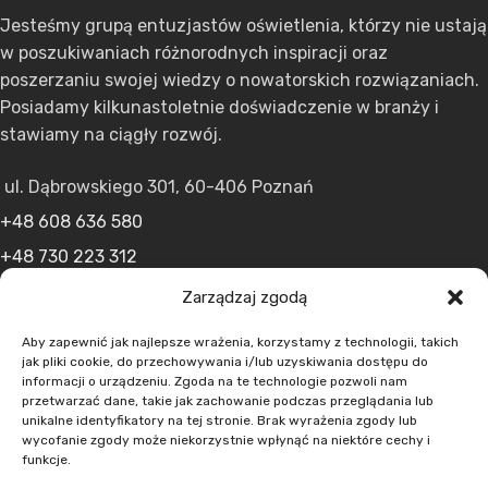
Jesteśmy grupą entuzjastów oświetlenia, którzy nie ustają
w poszukiwaniach różnorodnych inspiracji oraz
poszerzaniu swojej wiedzy o nowatorskich rozwiązaniach.
Posiadamy kilkunastoletnie doświadczenie w branży i
stawiamy na ciągły rozwój.
ul. Dąbrowskiego 301, 60-406 Poznań
+48 608 636 580
+48 730 223 312
+48 502 598 107
Zarządzaj zgodą
kontakt@lumens.expert
Aby zapewnić jak najlepsze wrażenia, korzystamy z technologii, takich
jak pliki cookie, do przechowywania i/lub uzyskiwania dostępu do
informacji o urządzeniu. Zgoda na te technologie pozwoli nam
przetwarzać dane, takie jak zachowanie podczas przeglądania lub
unikalne identyfikatory na tej stronie. Brak wyrażenia zgody lub
wycofanie zgody może niekorzystnie wpłynąć na niektóre cechy i
funkcje.
MENU