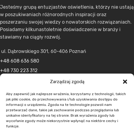
Jesteśmy grupą entuzjastów oświetlenia, którzy nie ustają
w poszukiwaniach różnorodnych inspiracji oraz
poszerzaniu swojej wiedzy o nowatorskich rozwiązaniach.
Posiadamy kilkunastoletnie doświadczenie w branży i
stawiamy na ciągły rozwój.
ul. Dąbrowskiego 301, 60-406 Poznań
+48 608 636 580
+48 730 223 312
+48 502 598 107
Zarządzaj zgodą
kontakt@lumens.expert
Aby zapewnić jak najlepsze wrażenia, korzystamy z technologii, takich
jak pliki cookie, do przechowywania i/lub uzyskiwania dostępu do
informacji o urządzeniu. Zgoda na te technologie pozwoli nam
przetwarzać dane, takie jak zachowanie podczas przeglądania lub
unikalne identyfikatory na tej stronie. Brak wyrażenia zgody lub
wycofanie zgody może niekorzystnie wpłynąć na niektóre cechy i
funkcje.
MENU