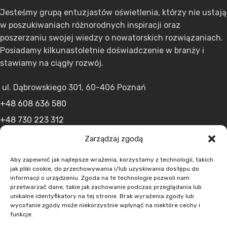
Jesteśmy grupą entuzjastów oświetlenia, którzy nie ustają
w poszukiwaniach różnorodnych inspiracji oraz
poszerzaniu swojej wiedzy o nowatorskich rozwiązaniach.
Posiadamy kilkunastoletnie doświadczenie w branży i
stawiamy na ciągły rozwój.
ul. Dąbrowskiego 301, 60-406 Poznań
+48 608 636 580
+48 730 223 312
+48 502 598 107
Zarządzaj zgodą
kontakt@lumens.expert
Aby zapewnić jak najlepsze wrażenia, korzystamy z technologii, takich
jak pliki cookie, do przechowywania i/lub uzyskiwania dostępu do
informacji o urządzeniu. Zgoda na te technologie pozwoli nam
przetwarzać dane, takie jak zachowanie podczas przeglądania lub
unikalne identyfikatory na tej stronie. Brak wyrażenia zgody lub
wycofanie zgody może niekorzystnie wpłynąć na niektóre cechy i
funkcje.
MENU