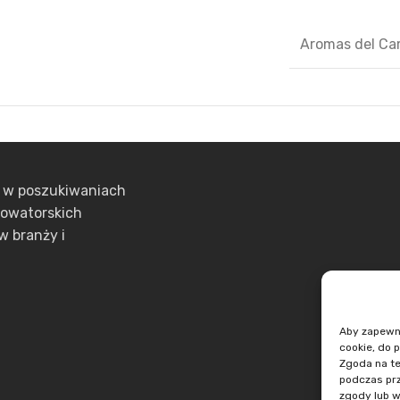
Aromas del C
ą w poszukiwaniach
nowatorskich
w branży i
Aby zapewnić
cookie, do 
Zgoda na te
podczas prz
zgody lub w