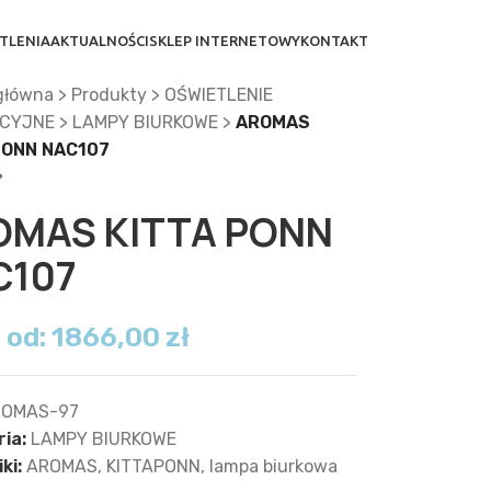
TLENIA
AKTUALNOŚCI
SKLEP INTERNETOWY
KONTAKT
główna
>
Produkty
>
OŚWIETLENIE
CYJNE
>
LAMPY BIURKOWE
>
AROMAS
PONN NAC107
OMAS KITTA PONN
C107
 od:
1866,00
zł
ROMAS-97
ia:
LAMPY BIURKOWE
ki:
AROMAS
,
KITTAPONN
,
lampa biurkowa