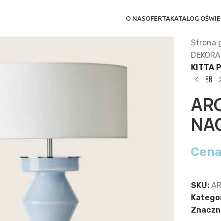
O NAS
OFERTA
KATALOG OŚWIE
Strona 
DEKORA
KITTA 
AR
NA
Cena
SKU:
A
Kategor
Znaczni