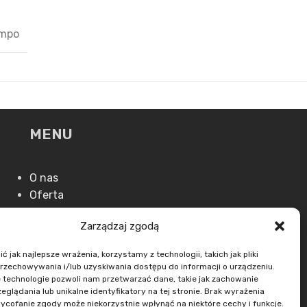
ampo
MENU
O nas
Oferta
Aktualności
Zarządzaj zgodą
Kontakt
 jak najlepsze wrażenia, korzystamy z technologii, takich jak pliki
przechowywania i/lub uzyskiwania dostępu do informacji o urządzeniu.
 technologie pozwoli nam przetwarzać dane, takie jak zachowanie
eglądania lub unikalne identyfikatory na tej stronie. Brak wyrażenia
ycofanie zgody może niekorzystnie wpłynąć na niektóre cechy i funkcje.