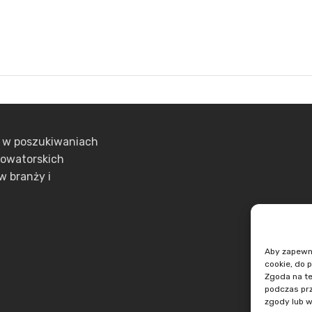
ą w poszukiwaniach
nowatorskich
w branży i
Aby zapewnić
cookie, do 
Zgoda na te
podczas prz
zgody lub w