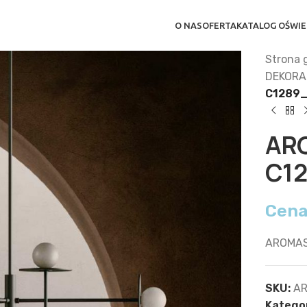
O NAS
OFERTA
KATALOG OŚWIE
Strona 
DEKORA
C1289
AR
C1
Cena
AROMAS
SKU:
AR
Kategor