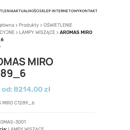
TLENIA
AKTUALNOŚCI
SKLEP INTERNETOWY
KONTAKT
główna
>
Produkty
>
OŚWIETLENIE
CYJNE
>
LAMPY WISZĄCE
>
AROMAS MIRO
_6
OMAS MIRO
289_6
 od:
8214,00
zł
 MIRO C1289_6
OMAS-3001
ia:
LAMPY WISZĄCE