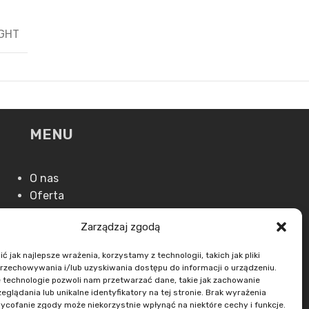
GHT
MENU
O nas
Oferta
Aktualności
Zarządzaj zgodą
Kontakt
 jak najlepsze wrażenia, korzystamy z technologii, takich jak pliki
przechowywania i/lub uzyskiwania dostępu do informacji o urządzeniu.
 technologie pozwoli nam przetwarzać dane, takie jak zachowanie
eglądania lub unikalne identyfikatory na tej stronie. Brak wyrażenia
ycofanie zgody może niekorzystnie wpłynąć na niektóre cechy i funkcje.