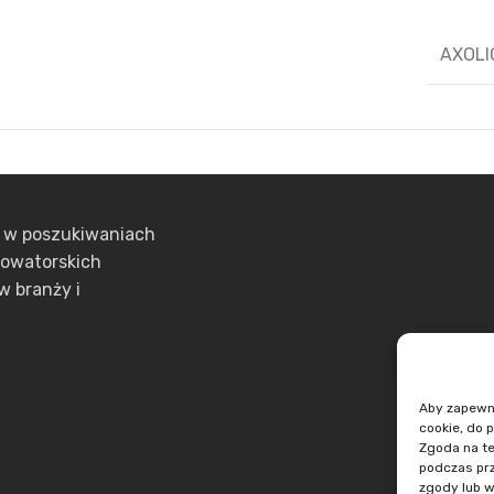
AXOLI
ą w poszukiwaniach
nowatorskich
w branży i
Aby zapewnić
cookie, do 
Zgoda na te
podczas prz
zgody lub w