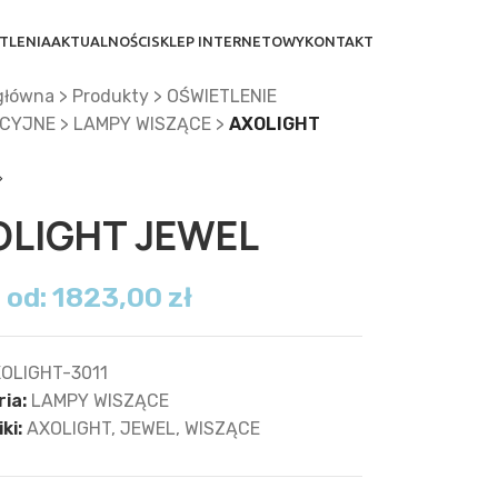
TLENIA
AKTUALNOŚCI
SKLEP INTERNETOWY
KONTAKT
główna
>
Produkty
>
OŚWIETLENIE
CYJNE
>
LAMPY WISZĄCE
>
AXOLIGHT
OLIGHT JEWEL
 od:
1823,00
zł
OLIGHT-3011
ia:
LAMPY WISZĄCE
ki:
AXOLIGHT
,
JEWEL
,
WISZĄCE