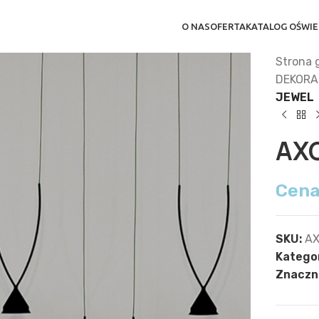
O NAS
OFERTA
KATALOG OŚWIE
Strona 
DEKORA
JEWEL
AX
Cena
SKU:
AX
Kategor
Znaczni