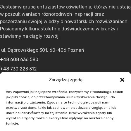
Jesteśmy grupą entuzjastów oświetlenia, którzy nie ustają
w poszukiwaniach różnorodnych inspiracji oraz
poszerzaniu swojej wiedzy o nowatorskich rozwiązaniach.
Posiadamy kilkunastoletnie doświadczenie w branży i
stawiamy na ciągły rozwój.
ul. Dąbrowskiego 301, 60-406 Poznań
+48 608 636 580
+48 730 223 312
+48 502 598 107
Zarządzaj zgodą
kontakt@lumens.expert
Aby zapewnić jak najlepsze wrażenia, korzystamy z technologii, takich
jak pliki cookie, do przechowywania i/lub uzyskiwania dostępu do
informacji o urządzeniu. Zgoda na te technologie pozwoli nam
przetwarzać dane, takie jak zachowanie podczas przeglądania lub
unikalne identyfikatory na tej stronie. Brak wyrażenia zgody lub
wycofanie zgody może niekorzystnie wpłynąć na niektóre cechy i
funkcje.
MENU