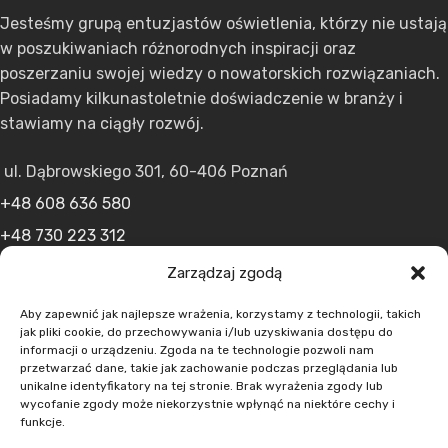
Jesteśmy grupą entuzjastów oświetlenia, którzy nie ustają
w poszukiwaniach różnorodnych inspiracji oraz
poszerzaniu swojej wiedzy o nowatorskich rozwiązaniach.
Posiadamy kilkunastoletnie doświadczenie w branży i
stawiamy na ciągły rozwój.
ul. Dąbrowskiego 301, 60-406 Poznań
+48 608 636 580
+48 730 223 312
+48 502 598 107
Zarządzaj zgodą
kontakt@lumens.expert
Aby zapewnić jak najlepsze wrażenia, korzystamy z technologii, takich
jak pliki cookie, do przechowywania i/lub uzyskiwania dostępu do
informacji o urządzeniu. Zgoda na te technologie pozwoli nam
przetwarzać dane, takie jak zachowanie podczas przeglądania lub
unikalne identyfikatory na tej stronie. Brak wyrażenia zgody lub
wycofanie zgody może niekorzystnie wpłynąć na niektóre cechy i
funkcje.
MENU