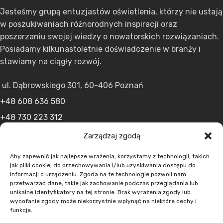
Jesteśmy grupą entuzjastów oświetlenia, którzy nie ustają
w poszukiwaniach różnorodnych inspiracji oraz
poszerzaniu swojej wiedzy o nowatorskich rozwiązaniach.
Posiadamy kilkunastoletnie doświadczenie w branży i
stawiamy na ciągły rozwój.
ul. Dąbrowskiego 301, 60-406 Poznań
+48 608 636 580
+48 730 223 312
+48 502 598 107
Zarządzaj zgodą
kontakt@lumens.expert
Aby zapewnić jak najlepsze wrażenia, korzystamy z technologii, takich
jak pliki cookie, do przechowywania i/lub uzyskiwania dostępu do
informacji o urządzeniu. Zgoda na te technologie pozwoli nam
przetwarzać dane, takie jak zachowanie podczas przeglądania lub
unikalne identyfikatory na tej stronie. Brak wyrażenia zgody lub
wycofanie zgody może niekorzystnie wpłynąć na niektóre cechy i
funkcje.
MENU