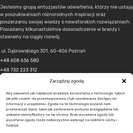
Jesteśmy grupą entuzjastów oświetlenia, którzy nie ustają
w poszukiwaniach różnorodnych inspiracji oraz
poszerzaniu swojej wiedzy o nowatorskich rozwiązaniach.
Posiadamy kilkunastoletnie doświadczenie w branży i
stawiamy na ciągły rozwój.
ul. Dąbrowskiego 301, 60-406 Poznań
+48 608 636 580
+48 730 223 312
+48 502 598 107
Zarządzaj zgodą
kontakt@lumens.expert
Aby zapewnić jak najlepsze wrażenia, korzystamy z technologii, takich
jak pliki cookie, do przechowywania i/lub uzyskiwania dostępu do
informacji o urządzeniu. Zgoda na te technologie pozwoli nam
przetwarzać dane, takie jak zachowanie podczas przeglądania lub
unikalne identyfikatory na tej stronie. Brak wyrażenia zgody lub
wycofanie zgody może niekorzystnie wpłynąć na niektóre cechy i
funkcje.
MENU