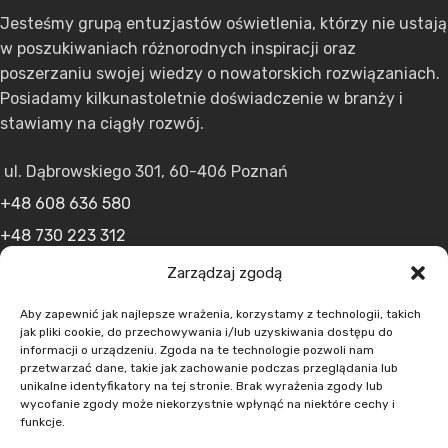
Jesteśmy grupą entuzjastów oświetlenia, którzy nie ustają
w poszukiwaniach różnorodnych inspiracji oraz
poszerzaniu swojej wiedzy o nowatorskich rozwiązaniach.
Posiadamy kilkunastoletnie doświadczenie w branży i
stawiamy na ciągły rozwój.
ul. Dąbrowskiego 301, 60-406 Poznań
+48 608 636 580
+48 730 223 312
+48 502 598 107
Zarządzaj zgodą
kontakt@lumens.expert
Aby zapewnić jak najlepsze wrażenia, korzystamy z technologii, takich
jak pliki cookie, do przechowywania i/lub uzyskiwania dostępu do
informacji o urządzeniu. Zgoda na te technologie pozwoli nam
przetwarzać dane, takie jak zachowanie podczas przeglądania lub
unikalne identyfikatory na tej stronie. Brak wyrażenia zgody lub
wycofanie zgody może niekorzystnie wpłynąć na niektóre cechy i
funkcje.
MENU