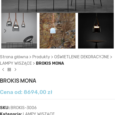
Strona główna
>
Produkty
>
OŚWIETLENIE DEKORACYJNE
>
LAMPY WISZĄCE
>
BROKIS MONA
BROKIS MONA
Cena od:
8694,00
zł
SKU:
BROKIS-3006
Kategoria:
LAMPY WISZĄCE