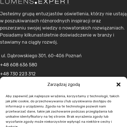
Jesteśmy grupą entuzjastów oświetlenia, którzy nie ustają
w poszukiwaniach różnorodnych inspiracji oraz
poszerzaniu swojej wiedzy o nowatorskich rozwiązaniach.
Posiadamy kilkunastoletnie doświadczenie w branży i
stawiamy na ciągły rozwój.
ul. Dąbrowskiego 301, 60-406 Poznań
+48 608 636 580
+48 730 223 312
+48 502 598 107
Zarządzaj zgodą
kontakt@lumens.expert
Aby zapewnić jak najlepsze wrażenia, korzystamy z technologii, takich
jak pliki cookie, do przechowywania i/lub uzyskiwania dostępu do
informacji o urządzeniu. Zgoda na te technologie pozwoli nam
przetwarzać dane, takie jak zachowanie podczas przeglądania lub
unikalne identyfikatory na tej stronie. Brak wyrażenia zgody lub
wycofanie zgody może niekorzystnie wpłynąć na niektóre cechy i
funkcje.