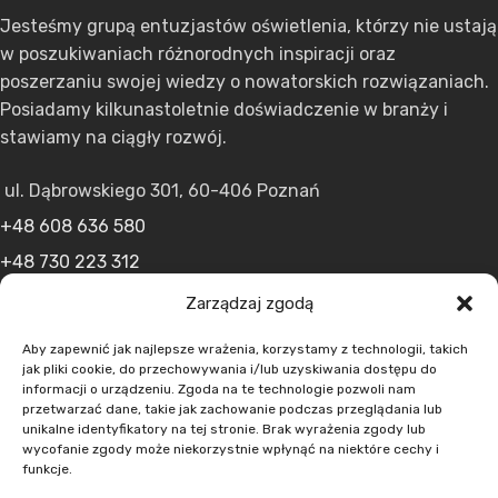
Jesteśmy grupą entuzjastów oświetlenia, którzy nie ustają
w poszukiwaniach różnorodnych inspiracji oraz
poszerzaniu swojej wiedzy o nowatorskich rozwiązaniach.
Posiadamy kilkunastoletnie doświadczenie w branży i
stawiamy na ciągły rozwój.
ul. Dąbrowskiego 301, 60-406 Poznań
+48 608 636 580
+48 730 223 312
+48 502 598 107
Zarządzaj zgodą
kontakt@lumens.expert
Aby zapewnić jak najlepsze wrażenia, korzystamy z technologii, takich
jak pliki cookie, do przechowywania i/lub uzyskiwania dostępu do
informacji o urządzeniu. Zgoda na te technologie pozwoli nam
przetwarzać dane, takie jak zachowanie podczas przeglądania lub
unikalne identyfikatory na tej stronie. Brak wyrażenia zgody lub
wycofanie zgody może niekorzystnie wpłynąć na niektóre cechy i
funkcje.
MENU