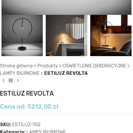
Strona główna
>
Produkty
>
OŚWIETLENIE DEKORACYJNE
>
LAMPY BIURKOWE
>
ESTILUZ REVOLTA
ESTILUZ REVOLTA
Cena od:
3212,00
zł
SKU:
ESTILUZ-102
Kategoria:
LAMPY BIURKOWE