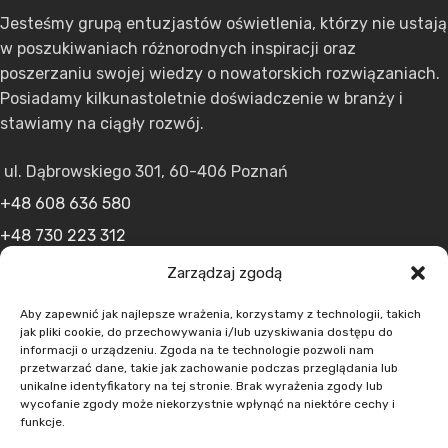
Jesteśmy grupą entuzjastów oświetlenia, którzy nie ustają
w poszukiwaniach różnorodnych inspiracji oraz
poszerzaniu swojej wiedzy o nowatorskich rozwiązaniach.
Posiadamy kilkunastoletnie doświadczenie w branży i
stawiamy na ciągły rozwój.
ul. Dąbrowskiego 301, 60-406 Poznań
+48 608 636 580
+48 730 223 312
+48 502 598 107
Zarządzaj zgodą
kontakt@lumens.expert
Aby zapewnić jak najlepsze wrażenia, korzystamy z technologii, takich
jak pliki cookie, do przechowywania i/lub uzyskiwania dostępu do
informacji o urządzeniu. Zgoda na te technologie pozwoli nam
przetwarzać dane, takie jak zachowanie podczas przeglądania lub
unikalne identyfikatory na tej stronie. Brak wyrażenia zgody lub
wycofanie zgody może niekorzystnie wpłynąć na niektóre cechy i
funkcje.
MENU