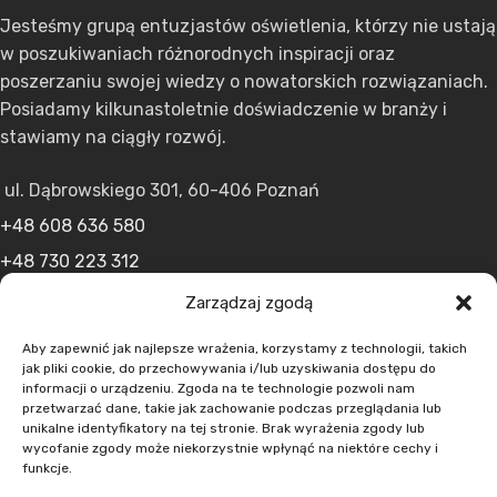
Jesteśmy grupą entuzjastów oświetlenia, którzy nie ustają
w poszukiwaniach różnorodnych inspiracji oraz
poszerzaniu swojej wiedzy o nowatorskich rozwiązaniach.
Posiadamy kilkunastoletnie doświadczenie w branży i
stawiamy na ciągły rozwój.
ul. Dąbrowskiego 301, 60-406 Poznań
+48 608 636 580
+48 730 223 312
+48 502 598 107
Zarządzaj zgodą
kontakt@lumens.expert
Aby zapewnić jak najlepsze wrażenia, korzystamy z technologii, takich
jak pliki cookie, do przechowywania i/lub uzyskiwania dostępu do
informacji o urządzeniu. Zgoda na te technologie pozwoli nam
przetwarzać dane, takie jak zachowanie podczas przeglądania lub
unikalne identyfikatory na tej stronie. Brak wyrażenia zgody lub
wycofanie zgody może niekorzystnie wpłynąć na niektóre cechy i
funkcje.
MENU