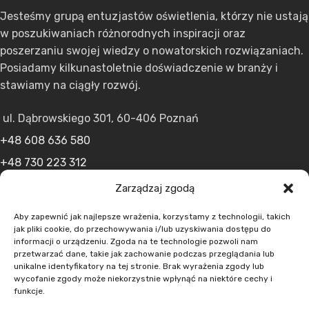
Jesteśmy grupą entuzjastów oświetlenia, którzy nie ustają
w poszukiwaniach różnorodnych inspiracji oraz
poszerzaniu swojej wiedzy o nowatorskich rozwiązaniach.
Posiadamy kilkunastoletnie doświadczenie w branży i
stawiamy na ciągły rozwój.
ul. Dąbrowskiego 301, 60-406 Poznań
+48 608 636 580
+48 730 223 312
+48 502 598 107
Zarządzaj zgodą
kontakt@lumens.expert
Aby zapewnić jak najlepsze wrażenia, korzystamy z technologii, takich
jak pliki cookie, do przechowywania i/lub uzyskiwania dostępu do
informacji o urządzeniu. Zgoda na te technologie pozwoli nam
przetwarzać dane, takie jak zachowanie podczas przeglądania lub
unikalne identyfikatory na tej stronie. Brak wyrażenia zgody lub
wycofanie zgody może niekorzystnie wpłynąć na niektóre cechy i
funkcje.
MENU