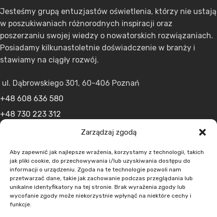
Jesteśmy grupą entuzjastów oświetlenia, którzy nie ustają
w poszukiwaniach różnorodnych inspiracji oraz
poszerzaniu swojej wiedzy o nowatorskich rozwiązaniach.
Posiadamy kilkunastoletnie doświadczenie w branży i
stawiamy na ciągły rozwój.
ul. Dąbrowskiego 301, 60-406 Poznań
+48 608 636 580
+48 730 223 312
+48 502 598 107
Zarządzaj zgodą
kontakt@lumens.expert
Aby zapewnić jak najlepsze wrażenia, korzystamy z technologii, takich
jak pliki cookie, do przechowywania i/lub uzyskiwania dostępu do
informacji o urządzeniu. Zgoda na te technologie pozwoli nam
przetwarzać dane, takie jak zachowanie podczas przeglądania lub
unikalne identyfikatory na tej stronie. Brak wyrażenia zgody lub
wycofanie zgody może niekorzystnie wpłynąć na niektóre cechy i
funkcje.
MENU