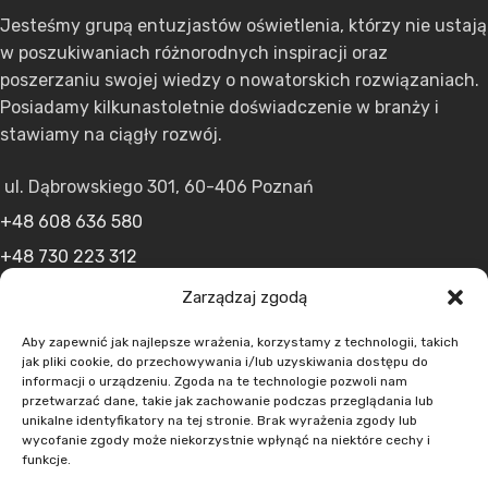
Jesteśmy grupą entuzjastów oświetlenia, którzy nie ustają
w poszukiwaniach różnorodnych inspiracji oraz
poszerzaniu swojej wiedzy o nowatorskich rozwiązaniach.
Posiadamy kilkunastoletnie doświadczenie w branży i
stawiamy na ciągły rozwój.
ul. Dąbrowskiego 301, 60-406 Poznań
+48 608 636 580
+48 730 223 312
+48 502 598 107
Zarządzaj zgodą
kontakt@lumens.expert
Aby zapewnić jak najlepsze wrażenia, korzystamy z technologii, takich
jak pliki cookie, do przechowywania i/lub uzyskiwania dostępu do
informacji o urządzeniu. Zgoda na te technologie pozwoli nam
przetwarzać dane, takie jak zachowanie podczas przeglądania lub
unikalne identyfikatory na tej stronie. Brak wyrażenia zgody lub
wycofanie zgody może niekorzystnie wpłynąć na niektóre cechy i
funkcje.
MENU