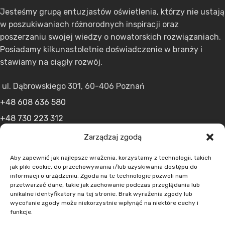
Jesteśmy grupą entuzjastów oświetlenia, którzy nie ustają
w poszukiwaniach różnorodnych inspiracji oraz
poszerzaniu swojej wiedzy o nowatorskich rozwiązaniach.
Posiadamy kilkunastoletnie doświadczenie w branży i
stawiamy na ciągły rozwój.
ul. Dąbrowskiego 301, 60-406 Poznań
+48 608 636 580
+48 730 223 312
+48 502 598 107
Zarządzaj zgodą
kontakt@lumens.expert
Aby zapewnić jak najlepsze wrażenia, korzystamy z technologii, takich
jak pliki cookie, do przechowywania i/lub uzyskiwania dostępu do
informacji o urządzeniu. Zgoda na te technologie pozwoli nam
przetwarzać dane, takie jak zachowanie podczas przeglądania lub
unikalne identyfikatory na tej stronie. Brak wyrażenia zgody lub
wycofanie zgody może niekorzystnie wpłynąć na niektóre cechy i
funkcje.
MENU