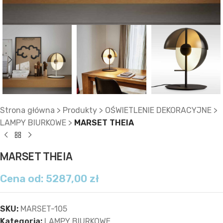
Strona główna
>
Produkty
>
OŚWIETLENIE DEKORACYJNE
>
LAMPY BIURKOWE
>
MARSET THEIA
MARSET THEIA
Cena od:
5287,00
zł
SKU:
MARSET-105
Kategoria:
LAMPY BIURKOWE