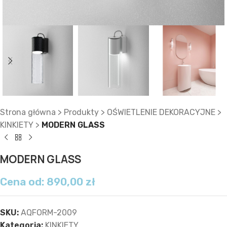
Strona główna
>
Produkty
>
OŚWIETLENIE DEKORACYJNE
>
KINKIETY
>
MODERN GLASS
MODERN GLASS
Cena od:
890,00
zł
SKU:
AQFORM-2009
Kategoria:
KINKIETY