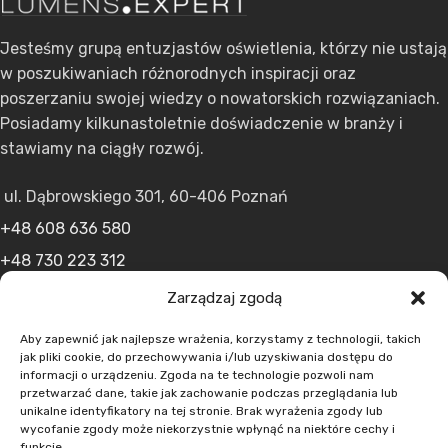
Jesteśmy grupą entuzjastów oświetlenia, którzy nie ustają
w poszukiwaniach różnorodnych inspiracji oraz
poszerzaniu swojej wiedzy o nowatorskich rozwiązaniach.
Posiadamy kilkunastoletnie doświadczenie w branży i
stawiamy na ciągły rozwój.
ul. Dąbrowskiego 301, 60-406 Poznań
+48 608 636 580
+48 730 223 312
+48 502 598 107
Zarządzaj zgodą
kontakt@lumens.expert
Aby zapewnić jak najlepsze wrażenia, korzystamy z technologii, takich
jak pliki cookie, do przechowywania i/lub uzyskiwania dostępu do
informacji o urządzeniu. Zgoda na te technologie pozwoli nam
przetwarzać dane, takie jak zachowanie podczas przeglądania lub
unikalne identyfikatory na tej stronie. Brak wyrażenia zgody lub
wycofanie zgody może niekorzystnie wpłynąć na niektóre cechy i
funkcje.