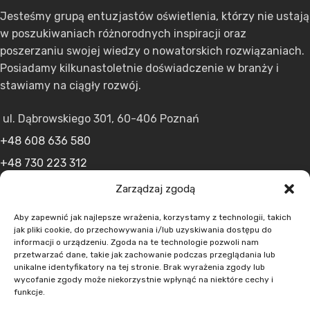
Jesteśmy grupą entuzjastów oświetlenia, którzy nie ustają
w poszukiwaniach różnorodnych inspiracji oraz
poszerzaniu swojej wiedzy o nowatorskich rozwiązaniach.
Posiadamy kilkunastoletnie doświadczenie w branży i
stawiamy na ciągły rozwój.
ul. Dąbrowskiego 301, 60-406 Poznań
+48 608 636 580
+48 730 223 312
+48 502 598 107
Zarządzaj zgodą
kontakt@lumens.expert
Aby zapewnić jak najlepsze wrażenia, korzystamy z technologii, takich
jak pliki cookie, do przechowywania i/lub uzyskiwania dostępu do
informacji o urządzeniu. Zgoda na te technologie pozwoli nam
przetwarzać dane, takie jak zachowanie podczas przeglądania lub
unikalne identyfikatory na tej stronie. Brak wyrażenia zgody lub
wycofanie zgody może niekorzystnie wpłynąć na niektóre cechy i
funkcje.
MENU