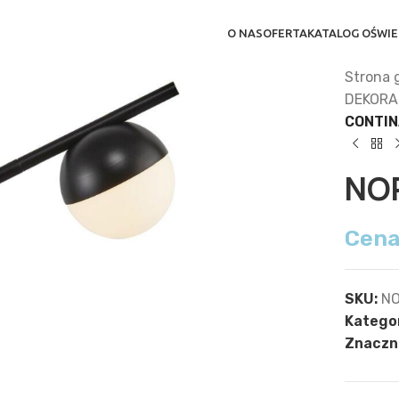
O NAS
OFERTA
KATALOG OŚWIE
Strona 
DEKORA
CONTIN
NO
Cena
SKU:
NO
Kategor
Znaczni