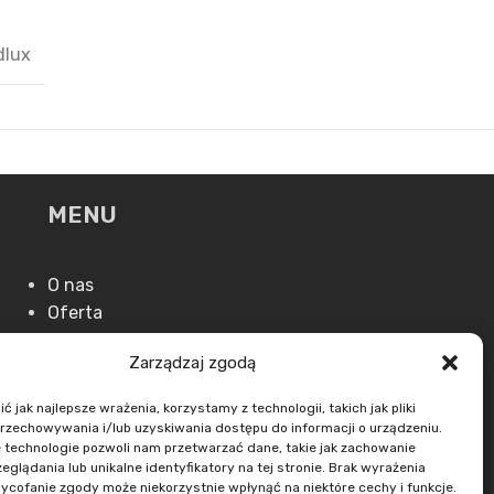
dlux
MENU
O nas
Oferta
Aktualności
Zarządzaj zgodą
Kontakt
 jak najlepsze wrażenia, korzystamy z technologii, takich jak pliki
przechowywania i/lub uzyskiwania dostępu do informacji o urządzeniu.
 technologie pozwoli nam przetwarzać dane, takie jak zachowanie
eglądania lub unikalne identyfikatory na tej stronie. Brak wyrażenia
ycofanie zgody może niekorzystnie wpłynąć na niektóre cechy i funkcje.