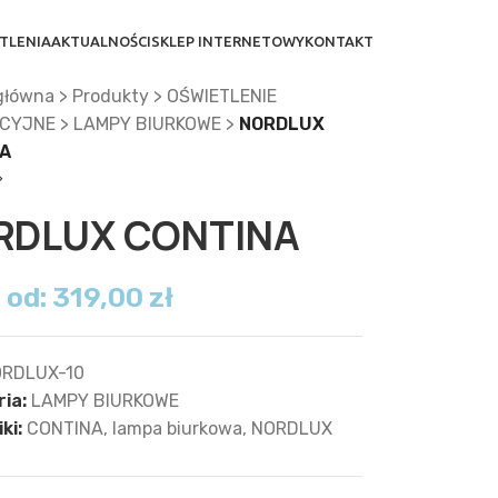
TLENIA
AKTUALNOŚCI
SKLEP INTERNETOWY
KONTAKT
główna
>
Produkty
>
OŚWIETLENIE
CYJNE
>
LAMPY BIURKOWE
>
NORDLUX
A
RDLUX CONTINA
 od:
319,00
zł
RDLUX-10
ia:
LAMPY BIURKOWE
ki:
CONTINA
,
lampa biurkowa
,
NORDLUX