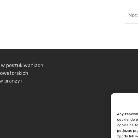
Nor
ą w poszukiwaniach
nowatorskich
w branży i
Aby zapewnić
cookie, do 
Zgoda na te
podczas prz
zgody lub w