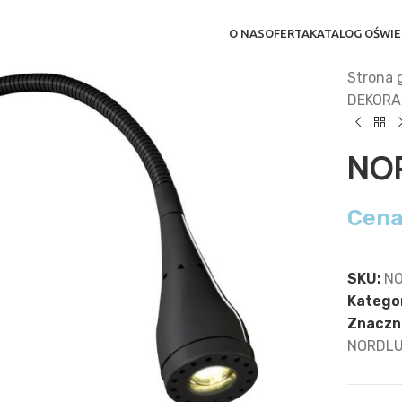
O NAS
OFERTA
KATALOG OŚWIE
Strona 
DEKORA
NO
Cena
SKU:
NO
Kategor
Znaczni
NORDL