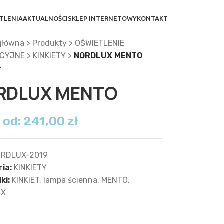
TLENIA
AKTUALNOŚCI
SKLEP INTERNETOWY
KONTAKT
główna
>
Produkty
>
OŚWIETLENIE
CYJNE
>
KINKIETY
>
NORDLUX MENTO
RDLUX MENTO
 od:
241,00
zł
RDLUX-2019
ia:
KINKIETY
ki:
KINKIET
,
lampa ścienna
,
MENTO
,
UX