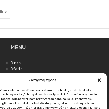
dlux
MENU
O nas
Oferta
Aktualności
Zarządzaj zgodą
Kontakt
 jak najlepsze wrażenia, korzystamy z technologii, takich jak pliki
przechowywania i/lub uzyskiwania dostępu do informacji o urządzeniu.
 technologie pozwoli nam przetwarzać dane, takie jak zachowanie
eglądania lub unikalne identyfikatory na tej stronie. Brak wyrażenia
ycofanie zgody może niekorzystnie wpłynąć na niektóre cechy i funkcje.