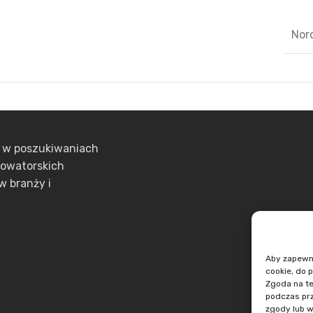
Nor
ą w poszukiwaniach
nowatorskich
w branży i
Aby zapewnić
cookie, do 
Zgoda na te
podczas prz
zgody lub w