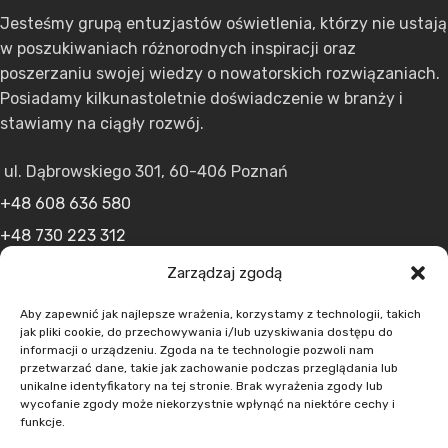
Jesteśmy grupą entuzjastów oświetlenia, którzy nie ustają
w poszukiwaniach różnorodnych inspiracji oraz
poszerzaniu swojej wiedzy o nowatorskich rozwiązaniach.
Posiadamy kilkunastoletnie doświadczenie w branży i
stawiamy na ciągły rozwój.
ul. Dąbrowskiego 301, 60-406 Poznań
+48 608 636 580
+48 730 223 312
+48 502 598 107
Zarządzaj zgodą
kontakt@lumens.expert
Aby zapewnić jak najlepsze wrażenia, korzystamy z technologii, takich
jak pliki cookie, do przechowywania i/lub uzyskiwania dostępu do
informacji o urządzeniu. Zgoda na te technologie pozwoli nam
przetwarzać dane, takie jak zachowanie podczas przeglądania lub
unikalne identyfikatory na tej stronie. Brak wyrażenia zgody lub
wycofanie zgody może niekorzystnie wpłynąć na niektóre cechy i
funkcje.
MENU