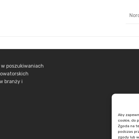
Nor
ą w poszukiwaniach
nowatorskich
w branży i
Aby zapewnić
cookie, do 
Zgoda na te
podczas prz
zgody lub w