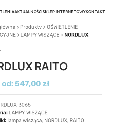
TLENIA
AKTUALNOŚCI
SKLEP INTERNETOWY
KONTAKT
główna
>
Produkty
>
OŚWIETLENIE
CYJNE
>
LAMPY WISZĄCE
>
NORDLUX
RDLUX RAITO
 od:
547,00
zł
RDLUX-3065
ia:
LAMPY WISZĄCE
ki:
lampa wisząca
,
NORDLUX
,
RAITO