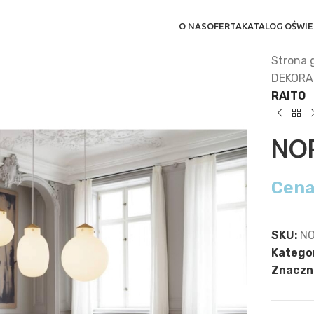
O NAS
OFERTA
KATALOG OŚWIE
Strona 
DEKORA
RAITO
NO
Cena
SKU:
NO
Kategor
Znaczni