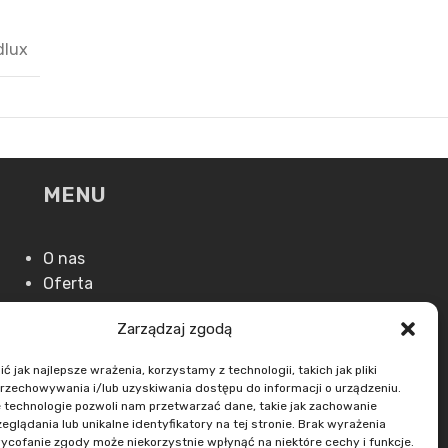
dlux
MENU
O nas
Oferta
Aktualności
Zarządzaj zgodą
Kontakt
 jak najlepsze wrażenia, korzystamy z technologii, takich jak pliki
przechowywania i/lub uzyskiwania dostępu do informacji o urządzeniu.
 technologie pozwoli nam przetwarzać dane, takie jak zachowanie
eglądania lub unikalne identyfikatory na tej stronie. Brak wyrażenia
ycofanie zgody może niekorzystnie wpłynąć na niektóre cechy i funkcje.