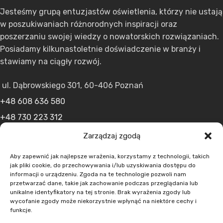
Jesteśmy grupą entuzjastów oświetlenia, którzy nie ustają
w poszukiwaniach różnorodnych inspiracji oraz
poszerzaniu swojej wiedzy o nowatorskich rozwiązaniach.
Posiadamy kilkunastoletnie doświadczenie w branży i
stawiamy na ciągły rozwój.
ul. Dąbrowskiego 301, 60-406 Poznań
+48 608 636 580
+48 730 223 312
+48 502 598 107
Zarządzaj zgodą
kontakt@lumens.expert
Aby zapewnić jak najlepsze wrażenia, korzystamy z technologii, takich
jak pliki cookie, do przechowywania i/lub uzyskiwania dostępu do
informacji o urządzeniu. Zgoda na te technologie pozwoli nam
przetwarzać dane, takie jak zachowanie podczas przeglądania lub
unikalne identyfikatory na tej stronie. Brak wyrażenia zgody lub
wycofanie zgody może niekorzystnie wpłynąć na niektóre cechy i
funkcje.
MENU