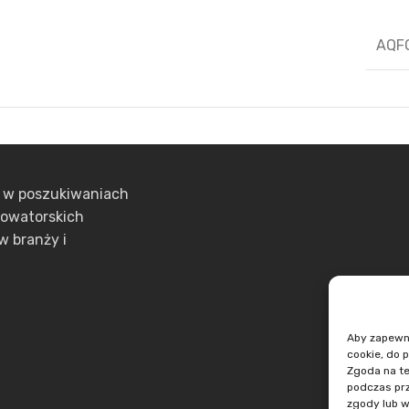
AQF
ą w poszukiwaniach
nowatorskich
w branży i
Aby zapewnić
cookie, do 
Zgoda na te
podczas prz
zgody lub w