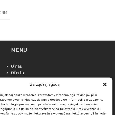
ORM
MENU
O nas
Oferta
Aktualności
Zarządzaj zgodą
Kontakt
 jak najlepsze wrażenia, korzystamy z technologii, takich jak pliki
przechowywania i/lub uzyskiwania dostępu do informacji o urządzeniu.
 technologie pozwoli nam przetwarzać dane, takie jak zachowanie
eglądania lub unikalne identyfikatory na tej stronie. Brak wyrażenia
ycofanie zgody może niekorzystnie wpłynąć na niektóre cechy i funkcje.