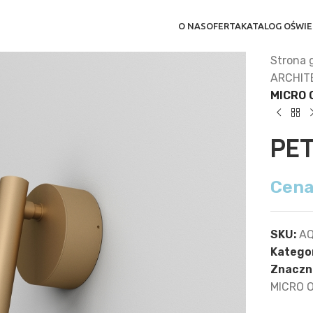
O NAS
OFERTA
KATALOG OŚWIE
Strona 
ARCHIT
MICRO 
PET
Cena
SKU:
AQ
Kategor
Znaczni
MICRO 