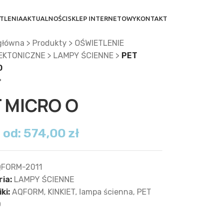
TLENIA
AKTUALNOŚCI
SKLEP INTERNETOWY
KONTAKT
główna
>
Produkty
>
OŚWIETLENIE
EKTONICZNE
>
LAMPY ŚCIENNE
>
PET
O
 MICRO O
 od:
574,00
zł
FORM-2011
ia:
LAMPY ŚCIENNE
ki:
AQFORM
,
KINKIET
,
lampa ścienna
,
PET
O