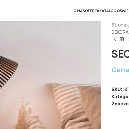
O NAS
OFERTA
KATALOG OŚWIE
Strona 
DEKORA
SEC
Cena
SKU:
SE
Kategor
Znaczni