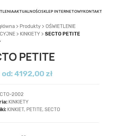
TLENIA
AKTUALNOŚCI
SKLEP INTERNETOWY
KONTAKT
główna
>
Produkty
>
OŚWIETLENIE
CYJNE
>
KINKIETY
>
SECTO PETITE
TO PETITE
 od:
4192,00
zł
CTO-2002
ia:
KINKIETY
ki:
KINKIET
,
PETITE
,
SECTO