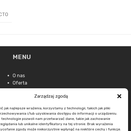
CTO
MENU
O nas
Oferta
Aktualności
Zarządzaj zgodą
Kontakt
 jak najlepsze wrażenia, korzystamy z technologii, takich jak pliki
przechowywania i/lub uzyskiwania dostępu do informacji o urządzeniu.
 technologie pozwoli nam przetwarzać dane, takie jak zachowanie
eglądania lub unikalne identyfikatory na tej stronie. Brak wyrażenia
ycofanie zgody może niekorzystnie wpłynąć na niektóre cechy i funkcje.