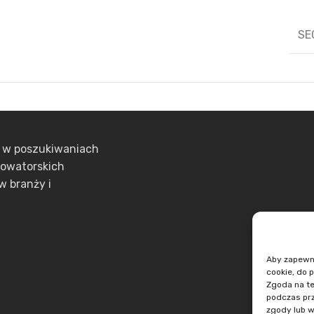
SE
ą w poszukiwaniach
nowatorskich
w branży i
Aby zapewnić
cookie, do 
Zgoda na te
podczas prz
zgody lub w