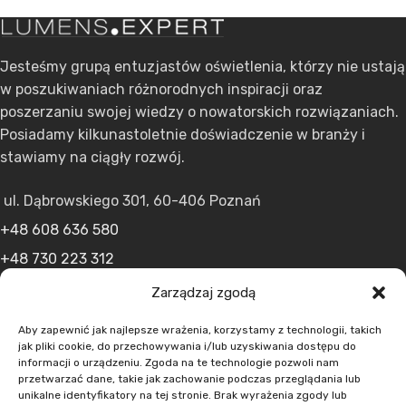
Jesteśmy grupą entuzjastów oświetlenia, którzy nie ustają
w poszukiwaniach różnorodnych inspiracji oraz
poszerzaniu swojej wiedzy o nowatorskich rozwiązaniach.
Posiadamy kilkunastoletnie doświadczenie w branży i
stawiamy na ciągły rozwój.
ul. Dąbrowskiego 301, 60-406 Poznań
+48 608 636 580
+48 730 223 312
+48 502 598 107
Zarządzaj zgodą
kontakt@lumens.expert
Aby zapewnić jak najlepsze wrażenia, korzystamy z technologii, takich
jak pliki cookie, do przechowywania i/lub uzyskiwania dostępu do
informacji o urządzeniu. Zgoda na te technologie pozwoli nam
przetwarzać dane, takie jak zachowanie podczas przeglądania lub
unikalne identyfikatory na tej stronie. Brak wyrażenia zgody lub