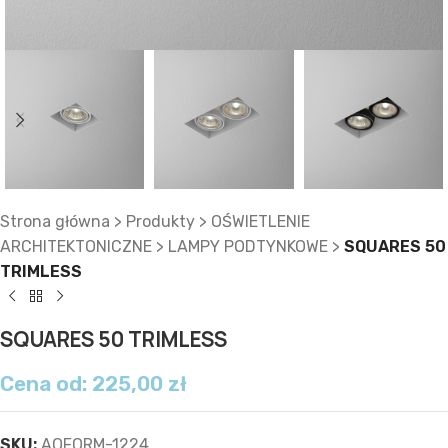
Strona główna
>
Produkty
>
OŚWIETLENIE
ARCHITEKTONICZNE
>
LAMPY PODTYNKOWE
>
SQUARES 50
TRIMLESS
SQUARES 50 TRIMLESS
Cena od:
225,00
zł
SKU:
AQFORM-1224