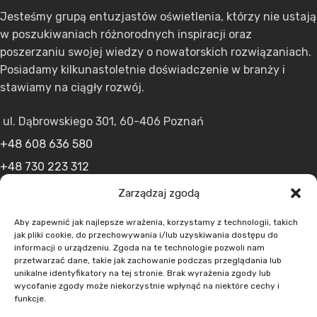
Jesteśmy grupą entuzjastów oświetlenia, którzy nie ustają
w poszukiwaniach różnorodnych inspiracji oraz
poszerzaniu swojej wiedzy o nowatorskich rozwiązaniach.
Posiadamy kilkunastoletnie doświadczenie w branży i
stawiamy na ciągły rozwój.
ul. Dąbrowskiego 301, 60-406 Poznań
+48 608 636 580
+48 730 223 312
+48 502 598 107
Zarządzaj zgodą
kontakt@lumens.expert
Aby zapewnić jak najlepsze wrażenia, korzystamy z technologii, takich
jak pliki cookie, do przechowywania i/lub uzyskiwania dostępu do
informacji o urządzeniu. Zgoda na te technologie pozwoli nam
przetwarzać dane, takie jak zachowanie podczas przeglądania lub
unikalne identyfikatory na tej stronie. Brak wyrażenia zgody lub
wycofanie zgody może niekorzystnie wpłynąć na niektóre cechy i
funkcje.
MENU