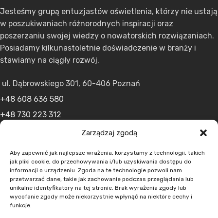
Jesteśmy grupą entuzjastów oświetlenia, którzy nie ustają
w poszukiwaniach różnorodnych inspiracji oraz
poszerzaniu swojej wiedzy o nowatorskich rozwiązaniach.
Posiadamy kilkunastoletnie doświadczenie w branży i
stawiamy na ciągły rozwój.
ul. Dąbrowskiego 301, 60-406 Poznań
+48 608 636 580
+48 730 223 312
+48 502 598 107
Zarządzaj zgodą
kontakt@lumens.expert
Aby zapewnić jak najlepsze wrażenia, korzystamy z technologii, takich
jak pliki cookie, do przechowywania i/lub uzyskiwania dostępu do
informacji o urządzeniu. Zgoda na te technologie pozwoli nam
przetwarzać dane, takie jak zachowanie podczas przeglądania lub
unikalne identyfikatory na tej stronie. Brak wyrażenia zgody lub
wycofanie zgody może niekorzystnie wpłynąć na niektóre cechy i
funkcje.
MENU