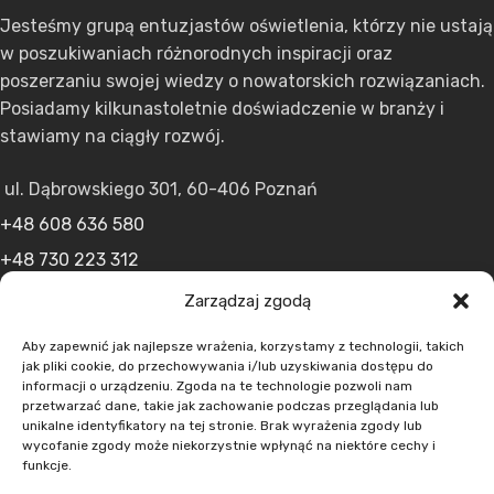
Jesteśmy grupą entuzjastów oświetlenia, którzy nie ustają
w poszukiwaniach różnorodnych inspiracji oraz
poszerzaniu swojej wiedzy o nowatorskich rozwiązaniach.
Posiadamy kilkunastoletnie doświadczenie w branży i
stawiamy na ciągły rozwój.
ul. Dąbrowskiego 301, 60-406 Poznań
+48 608 636 580
+48 730 223 312
+48 502 598 107
Zarządzaj zgodą
kontakt@lumens.expert
Aby zapewnić jak najlepsze wrażenia, korzystamy z technologii, takich
jak pliki cookie, do przechowywania i/lub uzyskiwania dostępu do
informacji o urządzeniu. Zgoda na te technologie pozwoli nam
przetwarzać dane, takie jak zachowanie podczas przeglądania lub
unikalne identyfikatory na tej stronie. Brak wyrażenia zgody lub
wycofanie zgody może niekorzystnie wpłynąć na niektóre cechy i
funkcje.
MENU