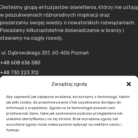
Jesteśmy grupą entuzjastów oświetlenia, którzy nie ustają
w poszukiwaniach różnorodnych inspiracji oraz
poszerzaniu swojej wiedzy o nowatorskich rozwiązaniach.
Posiadamy kilkunastoletnie doświadczenie w branży i
stawiamy na ciągły rozwój.
ul. Dąbrowskiego 301, 60-406 Poznań
+48 608 636 580
+48 730 223 312
+48 502 598 107
Zarządzaj zgodą
kontakt@lumens.expert
Aby zapewnić jak najlepsze wrażenia, korzystamy z technologii, takich
jak pliki cookie, do przechowywania i/lub uzyskiwania dostępu do
informacji o urządzeniu. Zgoda na te technologie pozwoli nam
przetwarzać dane, takie jak zachowanie podczas przeglądania lub
unikalne identyfikatory na tej stronie. Brak wyrażenia zgody lub
wycofanie zgody może niekorzystnie wpłynąć na niektóre cechy i
funkcje.
MENU