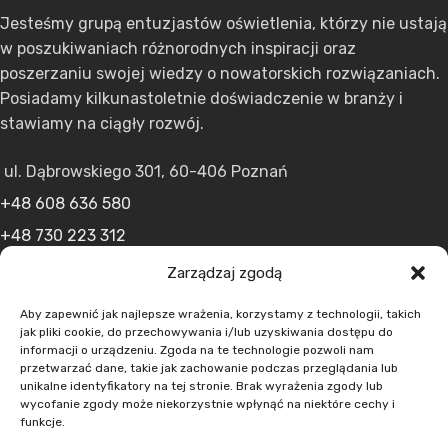
Jesteśmy grupą entuzjastów oświetlenia, którzy nie ustają
w poszukiwaniach różnorodnych inspiracji oraz
poszerzaniu swojej wiedzy o nowatorskich rozwiązaniach.
Posiadamy kilkunastoletnie doświadczenie w branży i
stawiamy na ciągły rozwój.
ul. Dąbrowskiego 301, 60-406 Poznań
+48 608 636 580
+48 730 223 312
+48 502 598 107
Zarządzaj zgodą
kontakt@lumens.expert
Aby zapewnić jak najlepsze wrażenia, korzystamy z technologii, takich
jak pliki cookie, do przechowywania i/lub uzyskiwania dostępu do
informacji o urządzeniu. Zgoda na te technologie pozwoli nam
przetwarzać dane, takie jak zachowanie podczas przeglądania lub
unikalne identyfikatory na tej stronie. Brak wyrażenia zgody lub
wycofanie zgody może niekorzystnie wpłynąć na niektóre cechy i
funkcje.
MENU