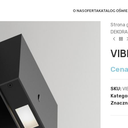
O NAS
OFERTA
KATALOG OŚWIE
Strona 
DEKORA
VIB
Cena
SKU:
VI
Kategor
Znaczni