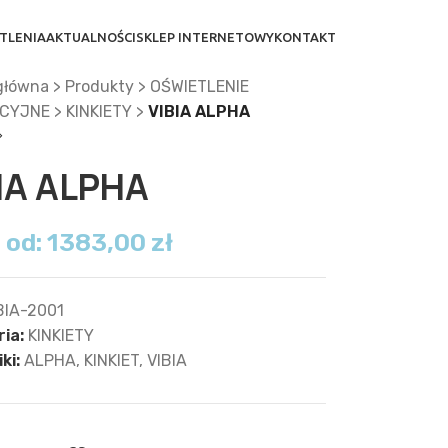
TLENIA
AKTUALNOŚCI
SKLEP INTERNETOWY
KONTAKT
główna
>
Produkty
>
OŚWIETLENIE
CYJNE
>
KINKIETY
>
VIBIA ALPHA
IA ALPHA
 od:
1383,00
zł
BIA-2001
ia:
KINKIETY
ki:
ALPHA
,
KINKIET
,
VIBIA