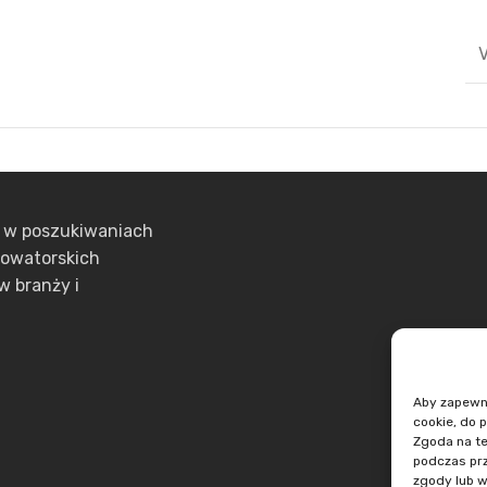
V
ą w poszukiwaniach
nowatorskich
w branży i
Aby zapewnić
cookie, do 
Zgoda na te
podczas prz
zgody lub w