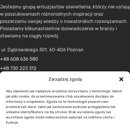
Jesteśmy grupą entuzjastów oświetlenia, którzy nie ustają
w poszukiwaniach różnorodnych inspiracji oraz
poszerzaniu swojej wiedzy o nowatorskich rozwiązaniach.
Posiadamy kilkunastoletnie doświadczenie w branży i
stawiamy na ciągły rozwój.
ul. Dąbrowskiego 301, 60-406 Poznań
+48 608 636 580
+48 730 223 312
+48 502 598 107
Zarządzaj zgodą
kontakt@lumens.expert
Aby zapewnić jak najlepsze wrażenia, korzystamy z technologii, takich
jak pliki cookie, do przechowywania i/lub uzyskiwania dostępu do
informacji o urządzeniu. Zgoda na te technologie pozwoli nam
przetwarzać dane, takie jak zachowanie podczas przeglądania lub
unikalne identyfikatory na tej stronie. Brak wyrażenia zgody lub
wycofanie zgody może niekorzystnie wpłynąć na niektóre cechy i
funkcje.
MENU