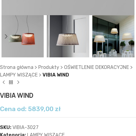
Strona główna
>
Produkty
>
OŚWIETLENIE DEKORACYJNE
>
LAMPY WISZĄCE
>
VIBIA WIND
VIBIA WIND
Cena od:
5839,00
zł
SKU:
VIBIA-3027
Kategoria:
LAMPY WISZĄCE