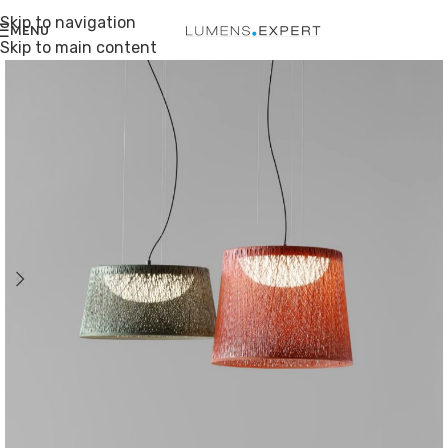
Skip to navigation
MENU
Skip to main content