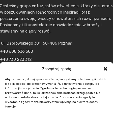
Jesteśmy grupą entuzjastów oświetlenia, którzy nie ustają
w poszukiwaniach różnorodnych inspiracji oraz
poszerzaniu swojej wiedzy o nowatorskich rozwiązaniach.
Posiadamy kilkunastoletnie doświadczenie w branży i
stawiamy na ciągły rozwój.
ul. Dąbrowskiego 301, 60-406 Poznań
+48 608 636 580
+48 730 223 312
+48 502 598 107
Zarządzaj zgodą
kontakt@lumens.expert
Aby zapewnić jak najlepsze wrażenia, korzystamy z technologii, takich
jak pliki cookie, do przechowywania i/lub uzyskiwania dostępu do
informacji o urządzeniu. Zgoda na te technologie pozwoli nam
przetwarzać dane, takie jak zachowanie podczas przeglądania lub
unikalne identyfikatory na tej stronie. Brak wyrażenia zgody lub
wycofanie zgody może niekorzystnie wpłynąć na niektóre cechy i
funkcje.
MENU