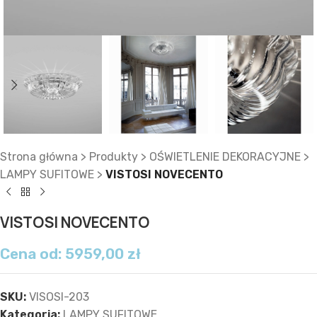
Strona główna
>
Produkty
>
OŚWIETLENIE DEKORACYJNE
>
LAMPY SUFITOWE
>
VISTOSI NOVECENTO
VISTOSI NOVECENTO
Cena od:
5959,00
zł
SKU:
VISOSI-203
Kategoria:
LAMPY SUFITOWE