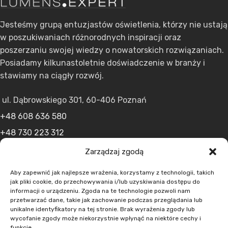
Jesteśmy grupą entuzjastów oświetlenia, którzy nie ustają
w poszukiwaniach różnorodnych inspiracji oraz
poszerzaniu swojej wiedzy o nowatorskich rozwiązaniach.
Posiadamy kilkunastoletnie doświadczenie w branży i
stawiamy na ciągły rozwój.
ul. Dąbrowskiego 301, 60-406 Poznań
+48 608 636 580
+48 730 223 312
+48 502 598 107
Zarządzaj zgodą
kontakt@lumens.expert
Aby zapewnić jak najlepsze wrażenia, korzystamy z technologii, takich
jak pliki cookie, do przechowywania i/lub uzyskiwania dostępu do
informacji o urządzeniu. Zgoda na te technologie pozwoli nam
przetwarzać dane, takie jak zachowanie podczas przeglądania lub
unikalne identyfikatory na tej stronie. Brak wyrażenia zgody lub
wycofanie zgody może niekorzystnie wpłynąć na niektóre cechy i
funkcje.