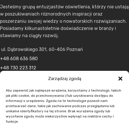
Jesteśmy grupą entuzjastów oświetlenia, którzy nie ustają
w poszukiwaniach różnorodnych inspiracji oraz
poszerzaniu swojej wiedzy o nowatorskich rozwiązaniach.
Posiadamy kilkunastoletnie doświadczenie w branży i
stawiamy na ciągły rozwój.
ul. Dąbrowskiego 301, 60-406 Poznań
+48 608 636 580
+48 730 223 312
+48 502 598 107
Zarządzaj zgodą
kontakt@lumens.expert
Aby zapewnić jak najlepsze wrażenia, korzystamy z technologii, takich
jak pliki cookie, do przechowywania i/lub uzyskiwania dostępu do
informacji o urządzeniu. Zgoda na te technologie pozwoli nam
przetwarzać dane, takie jak zachowanie podczas przeglądania lub
unikalne identyfikatory na tej stronie. Brak wyrażenia zgody lub
wycofanie zgody może niekorzystnie wpłynąć na niektóre cechy i
funkcje.
MENU