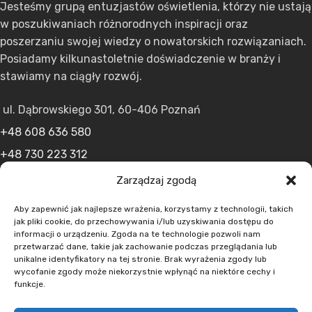
Jesteśmy grupą entuzjastów oświetlenia, którzy nie ustają
w poszukiwaniach różnorodnych inspiracji oraz
poszerzaniu swojej wiedzy o nowatorskich rozwiązaniach.
Posiadamy kilkunastoletnie doświadczenie w branży i
stawiamy na ciągły rozwój.
ul. Dąbrowskiego 301, 60-406 Poznań
+48 608 636 580
+48 730 223 312
+48 502 598 107
Zarządzaj zgodą
kontakt@lumens.expert
Aby zapewnić jak najlepsze wrażenia, korzystamy z technologii, takich
jak pliki cookie, do przechowywania i/lub uzyskiwania dostępu do
informacji o urządzeniu. Zgoda na te technologie pozwoli nam
przetwarzać dane, takie jak zachowanie podczas przeglądania lub
unikalne identyfikatory na tej stronie. Brak wyrażenia zgody lub
wycofanie zgody może niekorzystnie wpłynąć na niektóre cechy i
funkcje.
MENU