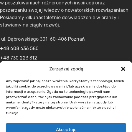
w poszukiwaniach różnorodnych inspiracji oraz
poszerzaniu swojej wiedzy o nowatorskich rozwiązaniach.
Posiadamy kilkunastoletnie doświadczenie w branży i
stawiamy na ciągły rozwój.
ul. Dąbrowskiego 301, 60-406 Poznań
+48 608 636 580
+48 730 223 312
+48 502 598 107
Zarządzaj zgodą
kontakt@lumens.expert
Aby zapewnić jak najlepsze wrażenia, korzystamy z technologii, takich
jak pliki cookie, do przechowywania i/lub uzyskiwania dostępu do
informacji o urządzeniu. Zgoda na te technologie pozwoli nam
przetwarzać dane, takie jak zachowanie podczas przeglądania lub
unikalne identyfikatory na tej stronie. Brak wyrażenia zgody lub
wycofanie zgody może niekorzystnie wpłynąć na niektóre cechy i
funkcje.
MENU
Akceptuję