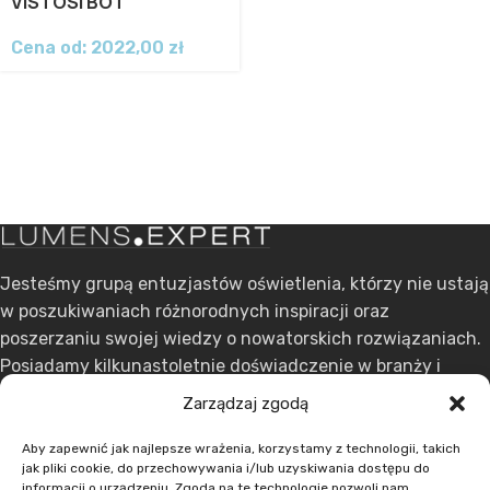
VISTOSI BOT
Cena od:
2022,00
zł
Jesteśmy grupą entuzjastów oświetlenia, którzy nie ustają
w poszukiwaniach różnorodnych inspiracji oraz
poszerzaniu swojej wiedzy o nowatorskich rozwiązaniach.
Posiadamy kilkunastoletnie doświadczenie w branży i
stawiamy na ciągły rozwój.
Zarządzaj zgodą
ul. Dąbrowskiego 301, 60-406 Poznań
Aby zapewnić jak najlepsze wrażenia, korzystamy z technologii, takich
jak pliki cookie, do przechowywania i/lub uzyskiwania dostępu do
+48 608 636 580
informacji o urządzeniu. Zgoda na te technologie pozwoli nam