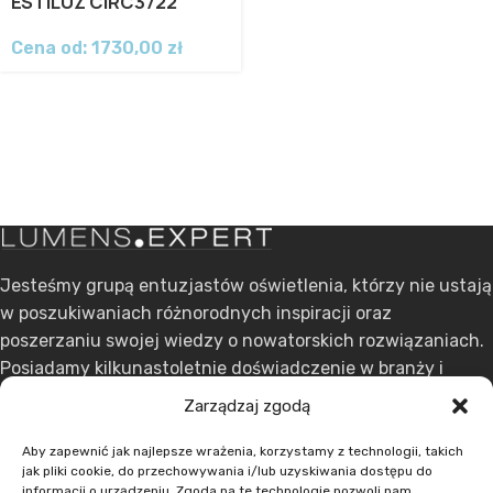
ESTILUZ CIRC3722
Cena od:
1730,00
zł
Jesteśmy grupą entuzjastów oświetlenia, którzy nie ustają
w poszukiwaniach różnorodnych inspiracji oraz
poszerzaniu swojej wiedzy o nowatorskich rozwiązaniach.
Posiadamy kilkunastoletnie doświadczenie w branży i
stawiamy na ciągły rozwój.
Zarządzaj zgodą
ul. Dąbrowskiego 301, 60-406 Poznań
Aby zapewnić jak najlepsze wrażenia, korzystamy z technologii, takich
jak pliki cookie, do przechowywania i/lub uzyskiwania dostępu do
+48 608 636 580
informacji o urządzeniu. Zgoda na te technologie pozwoli nam