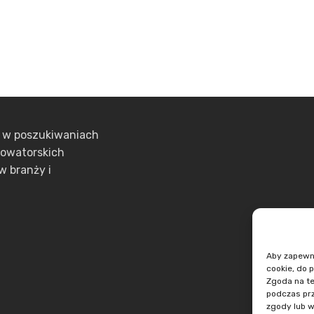
ą w poszukiwaniach
nowatorskich
w branży i
Aby zapewnić
cookie, do 
Zgoda na te
podczas prz
zgody lub w