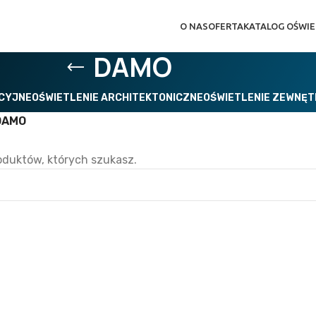
O NAS
OFERTA
KATALOG OŚWIE
DAMO
ACYJNE
OŚWIETLENIE ARCHITEKTONICZNE
OŚWIETLENIE ZEWNĘ
DAMO
oduktów, których szukasz.